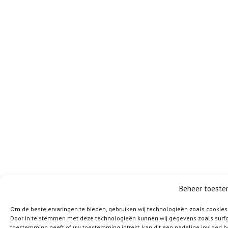
Beheer toest
Om de beste ervaringen te bieden, gebruiken wij technologieën zoals cookies 
Door in te stemmen met deze technologieën kunnen wij gegevens zoals surfged
toestemming geeft of uw toestemming intrekt, kan dit een nadelige invloed 